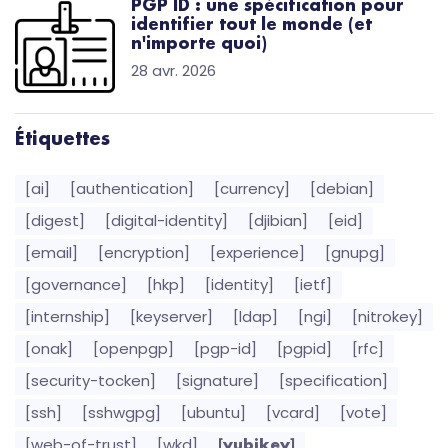
PGP ID : une spécification pour
identifier tout le monde (et
n'importe quoi)
28 avr. 2026
Étiquettes
[ai]
[authentication]
[currency]
[debian]
[digest]
[digital-identity]
[djibian]
[eid]
[email]
[encryption]
[experience]
[gnupg]
[governance]
[hkp]
[identity]
[ietf]
[internship]
[keyserver]
[ldap]
[ngi]
[nitrokey]
[onak]
[openpgp]
[pgp-id]
[pgpid]
[rfc]
[security-tocken]
[signature]
[specification]
[ssh]
[sshwgpg]
[ubuntu]
[vcard]
[vote]
[web-of-trust]
[wkd]
[yubikey]