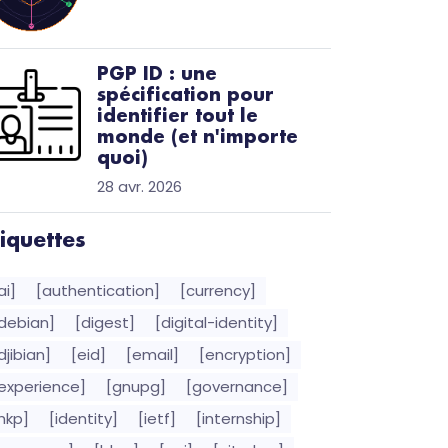
PGP ID : une
spécification pour
identifier tout le
monde (et n'importe
quoi)
28 avr. 2026
tiquettes
ai]
[authentication]
[currency]
debian]
[digest]
[digital-identity]
djibian]
[eid]
[email]
[encryption]
experience]
[gnupg]
[governance]
hkp]
[identity]
[ietf]
[internship]