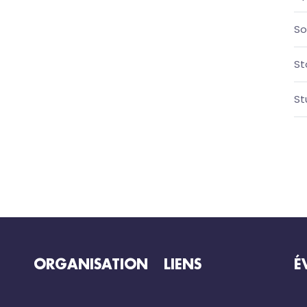
So
St
St
ORGANISATION
LIENS
É