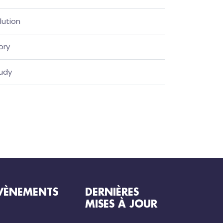
lution
ory
udy
VÈNEMENTS
DERNIÈRES
MISES À JOUR