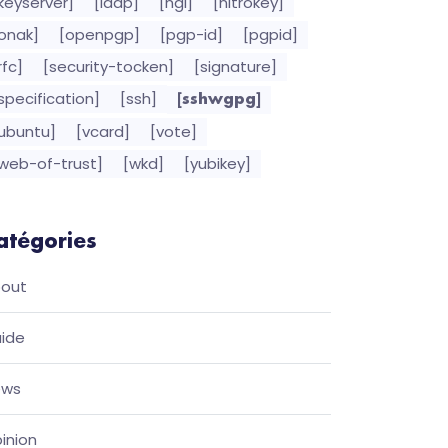
keyserver]
[ldap]
[ngi]
[nitrokey]
onak]
[openpgp]
[pgp-id]
[pgpid]
rfc]
[security-tocken]
[signature]
specification]
[ssh]
[sshwgpg]
ubuntu]
[vcard]
[vote]
web-of-trust]
[wkd]
[yubikey]
atégories
out
ide
ews
inion