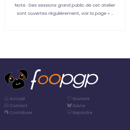
Note : Des sessions grand public de cet atelier
sont ouvertes régulièrement, voir la page « …
Accueil
Soutenir
Contact
Suivre
Contribuer
Rejoindre