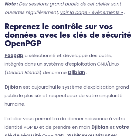
Note :
Des sessions grand public de cet atelier sont
ouvertes régulièrement,
voir la page « évènements »
.
Reprenez le contrôle sur vos
données avec les clés de sécurité
OpenPGP
Foopgp
a sélectionné et développé des outils,
intégrés dans un système d’exploitation GNU/Linux
(
Debian Blends
) dénommé
Djibian
.
Djibian
est aujourd’hui le système d’exploitation grand
public le plus sûr et respectueux de votre singularité
humaine.
L’atelier vous permettra de donner naissance à votre
identité PGP ID et de prendre en main
Djibian
et
votre
clé de sécurité
OpenPGP
,
YubiKey ou NitroKey
.