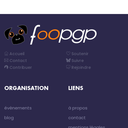
Accueil
Soutenir
Contact
Suivre
Contribuer
Rejoindre
ORGANISATION
LIENS
évènements
à propos
blog
contact
mentions légales