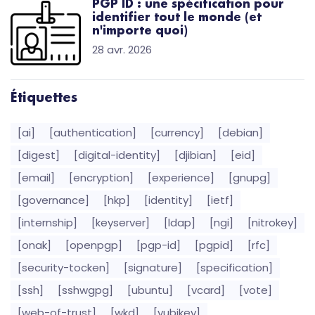
PGP ID : une spécification pour
identifier tout le monde (et
n'importe quoi)
28 avr. 2026
Étiquettes
[ai]
[authentication]
[currency]
[debian]
[digest]
[digital-identity]
[djibian]
[eid]
[email]
[encryption]
[experience]
[gnupg]
[governance]
[hkp]
[identity]
[ietf]
[internship]
[keyserver]
[ldap]
[ngi]
[nitrokey]
[onak]
[openpgp]
[pgp-id]
[pgpid]
[rfc]
[security-tocken]
[signature]
[specification]
[ssh]
[sshwgpg]
[ubuntu]
[vcard]
[vote]
[web-of-trust]
[wkd]
[yubikey]