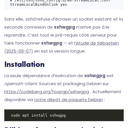
# /etc/ssh/sshd_config.d/80-StreamLocal.conf

Sans elle,
sshd
refuse d’écraser un socket existant et la
seconde connexion de
sshwgpg
n’arrive pas à le
reprendre. C’est tout le pré-requis côté serveur pour
faire fonctionner
sshwgpg
— et
l’étude de Sébastien
(2025-09-07)
en est la version longue.
Installation
La seule dépendance d’exécution de
sshwgpg
est
openssh-client
. Sources et packaging Debian sur
https://codeberg.org/foopgp/sshwgpg
. Actuellement
disponible via
notre dépôt de paquets Debian
: