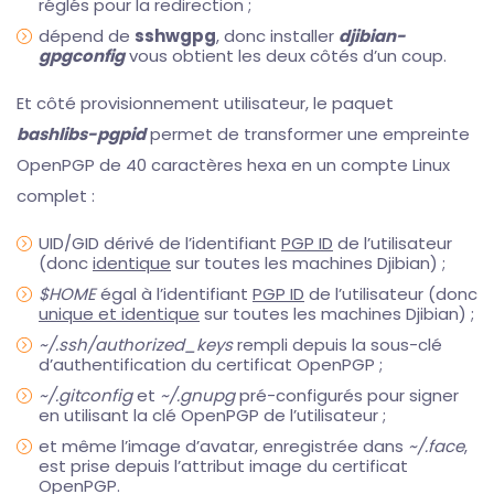
réglés pour la redirection ;
dépend de
sshwgpg
, donc installer
djibian-
gpgconfig
vous obtient les deux côtés d’un coup.
Et côté provisionnement utilisateur, le paquet
bashlibs-pgpid
permet de transformer une empreinte
OpenPGP de 40 caractères hexa en un compte Linux
complet :
UID/GID dérivé de l’identifiant
PGP ID
de l’utilisateur
(donc
identique
sur toutes les machines Djibian) ;
$HOME
égal à l’identifiant
PGP ID
de l’utilisateur (donc
unique et identique
sur toutes les machines Djibian) ;
~/.ssh/authorized_keys
rempli depuis la sous-clé
d’authentification du certificat OpenPGP ;
~/.gitconfig
et
~/.gnupg
pré-configurés pour signer
en utilisant la clé OpenPGP de l’utilisateur ;
et même l’image d’avatar, enregistrée dans
~/.face
,
est prise depuis l’attribut image du certificat
OpenPGP.