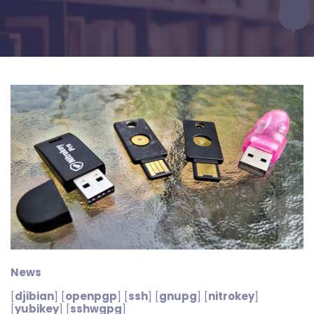
News
[
djibian
] [
openpgp
] [
ssh
] [
gnupg
] [
nitrokey
]
[
yubikey
] [
sshwgpg
]