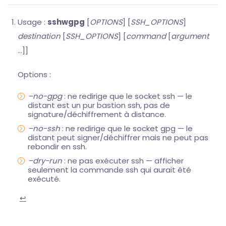
Usage :
sshwgpg
[
OPTIONS
] [
SSH_OPTIONS
]
destination
[
SSH_OPTIONS
] [
command
[
argument
…]]
Options :
–no-gpg
: ne redirige que le socket ssh — le
distant est un pur bastion ssh, pas de
signature/déchiffrement à distance.
–no-ssh
: ne redirige que le socket gpg — le
distant peut signer/déchiffrer mais ne peut pas
rebondir en ssh.
–dry-run
: ne pas exécuter ssh — afficher
seulement la commande ssh qui aurait été
exécuté.
↩︎