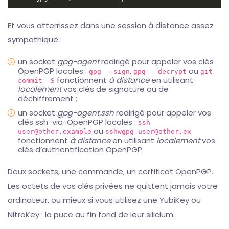
Et vous atterrissez dans une session à distance assez
sympathique :
un socket
gpg-agent
redirigé pour appeler vos clés
OpenPGP locales :
,
ou
gpg --sign
gpg --decrypt
git
fonctionnent
à distance
en utilisant
commit -S
localement
vos clés de signature ou de
déchiffrement ;
un socket
gpg-agent.ssh
redirigé pour appeler vos
clés ssh-via-OpenPGP locales :
ssh
ou
user@other.example
sshwgpg user@other.ex
fonctionnent
à distance
en utilisant
localement
vos
clés d’authentification OpenPGP.
Deux sockets, une commande, un certificat OpenPGP.
Les octets de vos clés privées ne quittent jamais votre
ordinateur, ou mieux si vous utilisez une YubiKey ou
NitroKey : la puce au fin fond de leur silicium.