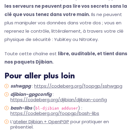
les serveurs ne peuvent pas lire vos secrets sans la
clé que vous tenez dans votre main.
Ils ne peuvent
plus manipuler vos données dans votre dos ; vous en
reprenez le contrôle, littéralement, à travers votre clé
physique de sécurité : YubiKey ou NitroKey.
Toute cette chaîne est
libre, auditable, et tient dans
nos paquets Djibian.
Pour aller plus loin
sshwgpg
:
https://codeberg.org/foopgp/sshwgpg
djibian-gpgconfig
:
https://codeberg.org/djibian/djibian-config
bash-libs
(
) :
bl-djibian adduser
https://codeberg.org/foopgp/bash-libs
L’
atelier Djibian + OpenPGP
pour pratiquer en
présentiel.