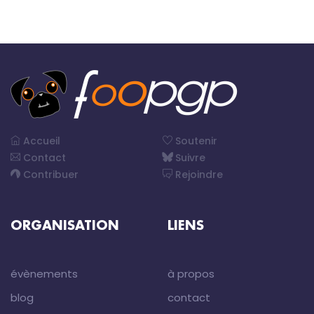
Accueil
Soutenir
Contact
Suivre
Contribuer
Rejoindre
ORGANISATION
LIENS
évènements
à propos
blog
contact