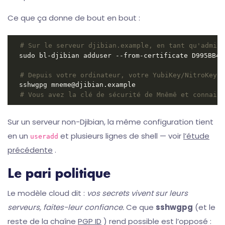
Ce que ça donne de bout en bout :
# Sur le serveur djibian.example, en tant qu'admin 
# Depuis votre ordinateur, votre YubiKey/NitroKey b
# Vous avez la clé de sécurité de Mnêmê et connaiss
Sur un serveur non-Djibian, la même configuration tient
en un
et plusieurs lignes de shell — voir
l’étude
useradd
précédente
.
Le pari politique
Le modèle cloud dit :
vos secrets vivent sur leurs
serveurs, faites-leur confiance.
Ce que
sshwgpg
(et le
reste de la chaîne
PGP ID
) rend possible est l’opposé :