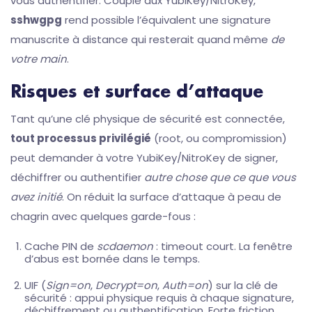
vous authentifier. Couplé aux YubiKey/NitroKey,
sshwgpg
rend possible l’équivalent une signature
manuscrite à distance qui resterait quand même
de
votre main
.
Risques et surface d’attaque
Tant qu’une clé physique de sécurité est connectée,
tout processus privilégié
(root, ou compromission)
peut demander à votre YubiKey/NitroKey de signer,
déchiffrer ou authentifier
autre chose que ce que vous
avez initié
. On réduit la surface d’attaque à peau de
chagrin avec quelques garde-fous :
Cache PIN de
scdaemon
: timeout court. La fenêtre
d’abus est bornée dans le temps.
UIF (
Sign=on
,
Decrypt=on
,
Auth=on
) sur la clé de
sécurité : appui physique requis à chaque signature,
déchiffrement ou authentification. Forte friction,