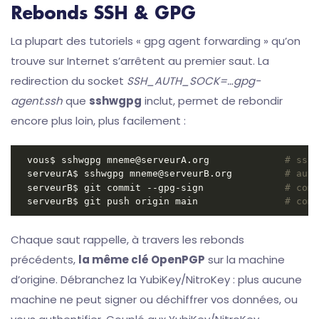
Rebonds SSH & GPG
La plupart des tutoriels « gpg agent forwarding » qu’on
trouve sur Internet s’arrêtent au premier saut. La
redirection du socket
SSH_AUTH_SOCK=…gpg-
agent.ssh
que
sshwgpg
inclut, permet de rebondir
encore plus loin, plus facilement :
vous$ sshwgpg mneme@serveurA.org             
# ssh 
serveurA$ sshwgpg mneme@serveurB.org         
# auth
serveurB$ git commit --gpg-sign              
# comm
serveurB$ git push origin main               
# comm
Chaque saut rappelle, à travers les rebonds
précédents,
la même clé OpenPGP
sur la machine
d’origine. Débranchez la YubiKey/NitroKey : plus aucune
machine ne peut signer ou déchiffrer vos données, ou