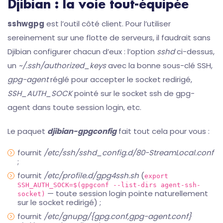
Djibian : la voie tout-équipée
sshwgpg
est l’outil côté client. Pour l’utiliser
sereinement sur une flotte de serveurs, il faudrait sans
Djibian configurer chacun d’eux : l’option
sshd
ci-dessus,
un
~/.ssh/authorized_keys
avec la bonne sous-clé SSH,
gpg-agent
réglé pour accepter le socket redirigé,
SSH_AUTH_SOCK
pointé sur le socket ssh de gpg-
agent dans toute session login, etc.
Le paquet
djibian-gpgconfig
fait tout cela pour vous :
fournit
/etc/ssh/sshd_config.d/80-StreamLocal.conf
;
fournit
/etc/profile.d/gpg4ssh.sh
(
export
SSH_AUTH_SOCK=$(gpgconf --list-dirs agent-ssh-
— toute session login pointe naturellement
socket)
sur le socket redirigé) ;
fournit
/etc/gnupg/{gpg.conf,gpg-agent.conf}